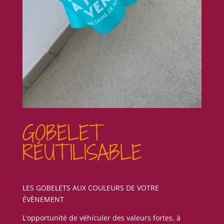
GOBELET
RÉUTILISABLE
LES GOBELETS AUX COULEURS DE VOTRE
ÉVÈNEMENT
L’opportunité de véhiculer des valeurs fortes, à