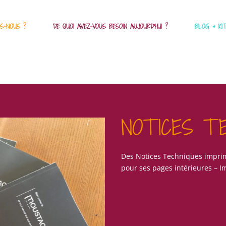
S-NOUS ?
DE QUOI AVEZ-VOUS BESOIN AUJOURD’HUI ?
BLOG & KI
NOTICES TE
Des Notices Techniques imprim
pour ses pages intérieures – I