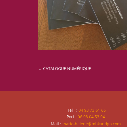
←
CATALOGUE NUMÉRIQUE
Tel :
04 93 73 61 66
Port :
06 08 04 53 04
Mail :
marie-helene@mhkandgo.com